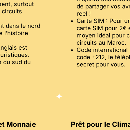
sent, surtout
de partager vos a
 circuits
réel !
Carte SIM : Pour u
t dans le nord
carte SIM pour 2€ 
 l’histoire
moyen idéal pour 
circuits au Maroc.
Anglais est
Code international
uristiques.
code +212, le télé
s du sud du
secret pour vous.
 et Monnaie
Prêt pour le Clim