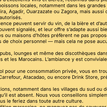
 boissons locales, notamment dans les grandes
ra, Agadir, Ouarzazate ou Zagora, mais aussi da
autorisés.
ence peuvent servir du vin, de la bière et d’au
ouvent signalés, et leur offre s’adapte aussi b
afés ou maisons d’hôtes préfèrent ne pas propos
ns de choix personnel — mais cela ne pose auc
, pubs, lounges et même des discothèques dans
tes et les Marocains. L’ambiance y est convivia
cool pour une consommation privée, vous en tro
Carrefour, Atacadao, ou encore Drink Store, pr
ns, notamment dans les villages du sud ou de l
 qu’il est absent. Nous vous conseillons simple
s le feriez dans toute autre culture.
adition marocaine, ne manquez pas de savourer 